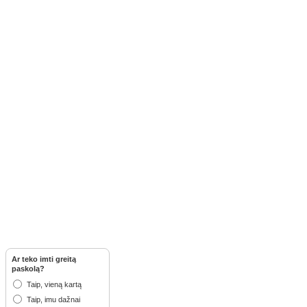
Ar teko imti greitą
paskolą?
Taip, vieną kartą
Taip, imu dažnai