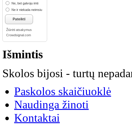
Ne, bet galvoju imti
Ne ir niekada neimsiu
Pateikti
Žiūrėti atsakymus
Crowdsignal.com
Išmintis
Skolos bijosi - turtų nepada
Paskolos skaičiuoklė
Naudinga žinoti
Kontaktai