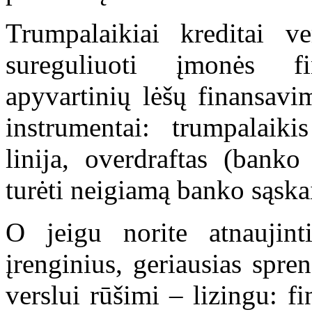
Trumpalaikiai kreditai v
sureguliuoti įmonės fin
apyvartinių lėšų finansavi
instrumentai: trumpalaikis
linija, overdraftas (banko
turėti neigiamą banko sąskai
O jeigu norite atnaujin
įrenginius, geriausias spre
verslui rūšimi – lizingu: f